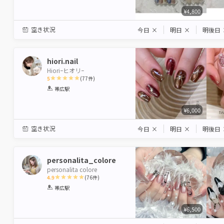
¥4,800
空き状況
今日
×
明日
×
明後日
hiori.nail
Hioriｰヒオリｰ
5
(
77
件)
1
2
3
4
5
帯広駅
Star
Stars
Stars
Stars
Stars
¥6,000
空き状況
今日
×
明日
×
明後日
personalita_colore
personalita colore
4.9
(
76
件)
1
2
3
4
5
帯広駅
Star
Stars
Stars
Stars
Stars
¥6,500