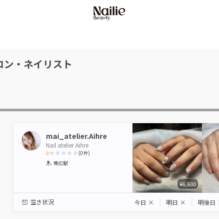
ロン・ネイリスト
mai_atelier.Aihre
Nail atelier Aihre
0
(
0
件)
1
2
3
4
5
帯広駅
Star
Stars
Stars
Stars
Stars
¥6,600
空き状況
今日
×
明日
×
明後日