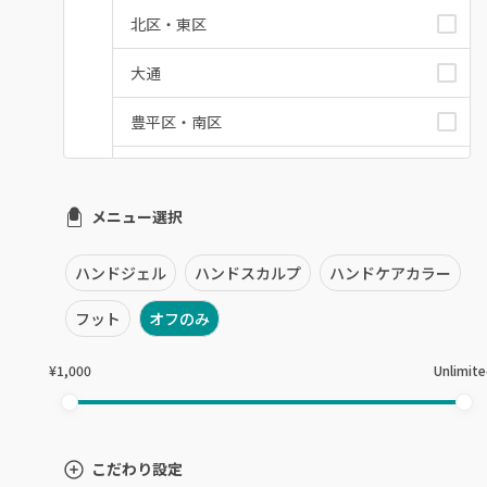
北区・東区
大通
豊平区・南区
西区・手稲区・小樽市
メニュー選択
円山周辺
白石区・厚別区・清田区
ハンドジェル
ハンドスカルプ
ハンドケアカラー
すすきの・市電沿線
フット
オフのみ
函館
¥1,000
Unlimit
千歳・恵庭・江別
室蘭・登別・苫小牧
こだわり設定