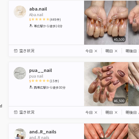
aba.nail
Aba.nail
5
(
449
件)
1
2
3
4
5
帯広駅
から徒歩16分
Star
Stars
Stars
Stars
Stars
¥5,500
空き状況
今日
×
明日
×
明後日
pua__nail
pua nail
5
(
15
件)
1
2
3
4
5
西帯広駅
から徒歩30分
Star
Stars
Stars
Stars
Stars
¥6,500
ed
空き状況
今日
×
明日
×
明後日
and..R_nails
and..R nails