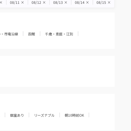
×
08/11
×
08/12
×
08/13
×
08/14
×
08/15
×
の・市電沿線
函館
千歳・恵庭・江別
個室あり
リーズナブル
朝10時前OK