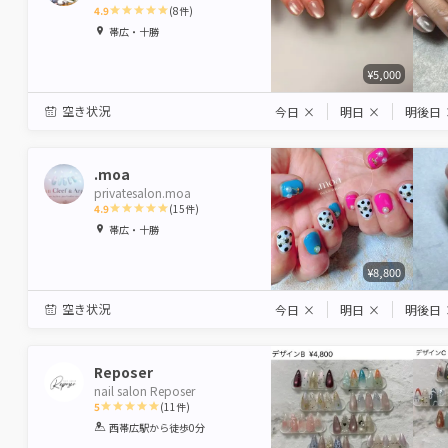
4.9
(
8
件)
1
2
3
4
5
帯広・十勝
Star
Stars
Stars
Stars
Stars
¥5,000
空き状況
今日
×
明日
×
明後日
.moa
privatesalon.moa
4.9
(
15
件)
1
2
3
4
5
帯広・十勝
Star
Stars
Stars
Stars
Stars
¥8,800
空き状況
今日
×
明日
×
明後日
Reposer
nail salon Reposer
5
(
11
件)
1
2
3
4
5
西帯広駅
から徒歩0分
Star
Stars
Stars
Stars
Stars