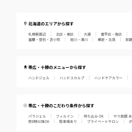
北海道のエリアから探す
札幌駅周辺
北区・東区
大通
豊平区・南区
室蘭・登別・苫小牧
旭川・滝川
網走・北見
釧
帯広・十勝のメニューから探す
ハンドジェル
ハンドスカルプ
ハンドケアカラー
帯広・十勝のこだわり条件から探す
パラジェル
フィルイン
持ち込み OK
やり放題 
夜8時以降OK
駐車場あり
プライベートサロン