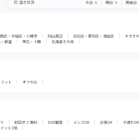
空き状況
今日
×
明日
×
明後日
西区・手稲区・小樽市
円山周辺
白石区・厚別区・清田区
すすき
路・根室
帯広・十勝
北海道その他
フット
オフのみ
あり
初回オフ 無料
DVD観賞
メンズOK
出張OK
子連れOK
ポイント3倍