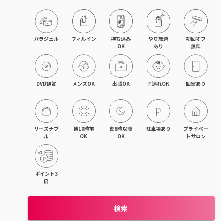
旭川・滝川
網走・北見
パラジェル
フィルイン
持ち込み

やり放題

初回オフ

OK
あり
無料
釧路・根室
帯広・十勝
DVD観賞
メンズOK
出張OK
子連れOK
個室あり
北海道その他
リーズナブ
朝10時前
夜8時以降
駐車場あり
プライベー
ル
OK
OK
トサロン
ポイント3
倍
検索