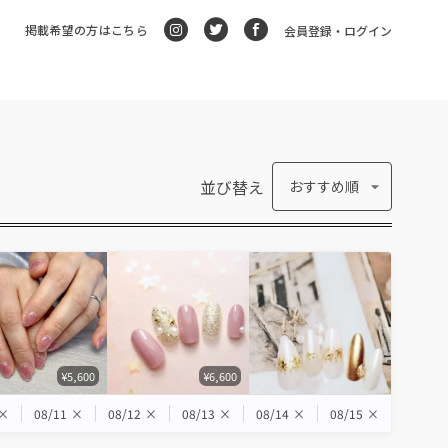
掲載希望の方はこちら
会員登録・ログイン
並び替え
おすすめ順
¥5,600
¥6,600
×
08/11
×
08/12
×
08/13
×
08/14
×
08/15
×