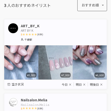
3
人のおすすめ
ネイリスト
おすすめ順
ART_BY_K
ART BY K
5
(
4
件)
1
2
3
4
5
千歳駅
Star
Stars
Stars
Stars
Stars
¥5,000
¥7,000
¥6,600
空き状況
今日
×
明日
×
明後日
×
Nailsalon.Melia
𝙽𝚊𝚒𝚕𝚜𝚊𝚕𝚘𝚗.𝙼𝚎𝚕𝚒𝚊
5
(
4
件)