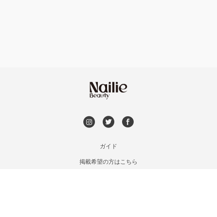
フット
持ち込み OK
円山周辺
オフのみ
やり放題 あり
白石区・厚別区・清田区
初回オフ 無料
すすきの・市電沿線
DVD観賞
函館
メンズOK
ガイド
千歳・恵庭・江別
掲載希望の方はこちら
出張OK
利用規約
室蘭・登別・苫小牧
お問い合わせ
子連れOK
特定商取引法に基づく表記
旭川・滝川