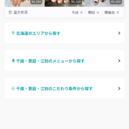
¥4,000
¥9,500
¥9,000
空き状況
今日
×
明日
×
明後日
×
北海道のエリアから探す
札幌駅周辺
千歳・恵庭・江別のメニューから探す
北区・東区
ハンドジェル
大通
千歳・恵庭・江別のこだわり条件から探す
ハンドスカルプ
パラジェル
豊平区・南区
ハンドケアカラー
フィルイン
西区・手稲区・小樽市