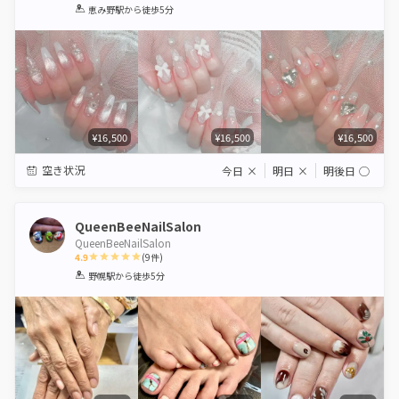
1
2
3
4
5
恵み野駅
から徒歩5分
Star
Stars
Stars
Stars
Stars
¥16,500
¥16,500
¥16,500
空き状況
今日
×
明日
×
明後日
◯
QueenBeeNailSalon
QueenBeeNailSalon
4.9
(
9
件)
1
2
3
4
5
野幌駅
から徒歩5分
Star
Stars
Stars
Stars
Stars