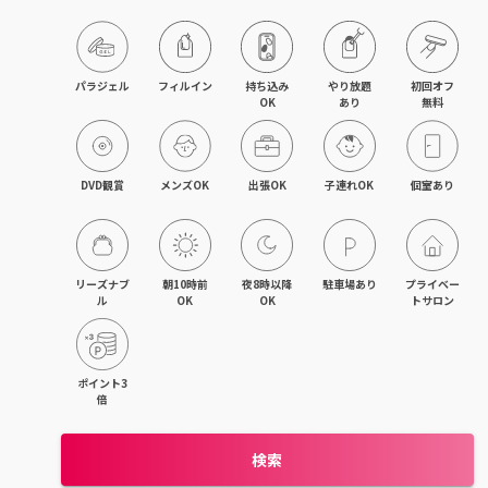
旭川・滝川
網走・北見
パラジェル
フィルイン
持ち込み

やり放題

初回オフ

OK
あり
無料
釧路・根室
帯広・十勝
DVD観賞
メンズOK
出張OK
子連れOK
個室あり
北海道その他
リーズナブ
朝10時前
夜8時以降
駐車場あり
プライベー
ル
OK
OK
トサロン
ポイント3
倍
検索