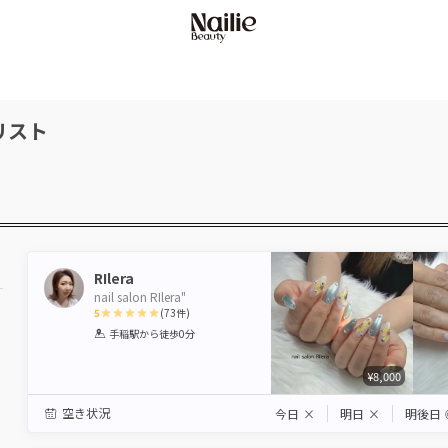
リスト
RIlera
nail salon RIlera"
5
(
73
件)
1
2
3
4
5
手稲駅
から徒歩0分
Star
Stars
Stars
Stars
Stars
¥8,000
空き状況
今日
×
明日
×
明後日