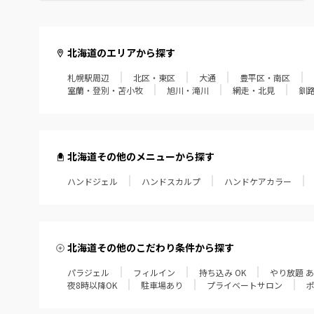
北海道のエリアから探す
札幌駅周辺
北区・東区
大通
豊平区・南区
室蘭・登別・苫小牧
旭川・滝川
網走・北見
釧
北海道その他のメニューから探す
ハンドジェル
ハンドスカルプ
ハンドケアカラー
北海道その他のこだわり条件から探す
パラジェル
フィルイン
持ち込み OK
やり放題 
夜8時以降OK
駐車場あり
プライベートサロン