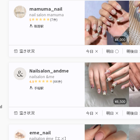
mamuma_nail
nail salon mamuma
5
(
7
件)
1
2
3
4
5
篠路駅
Star
Stars
Stars
Stars
Stars
¥8,000
空き状況
今日
×
明日
◯
明後日
Nailsalon_andme
nailsalon &me
4.9
(
44
件)
1
2
3
4
5
手稲駅
Star
Stars
Stars
Stars
Stars
¥8,500
ed
空き状況
今日
×
明日
×
明後日
eme_nail
nailsalon éme【エメ】