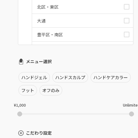
北区・東区
大通
豊平区・南区
西区・手稲区・小樽市
メニュー選択
円山周辺
白石区・厚別区・清田区
ハンドジェル
ハンドスカルプ
ハンドケアカラー
すすきの・市電沿線
フット
オフのみ
函館
¥1,000
Unlimit
千歳・恵庭・江別
室蘭・登別・苫小牧
こだわり設定