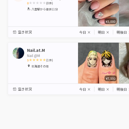
0
(
0
件)
1
2
3
4
5
八雲駅
から徒歩11分
Star
Stars
Stars
Stars
Stars
¥3,000
空き状況
今日
×
明日
×
明後日
Nail.at.M
Nail @M
5
(
1
件)
1
2
3
4
5
北海道その他
Star
Stars
Stars
Stars
Stars
¥7,500
空き状況
今日
×
明日
×
明後日