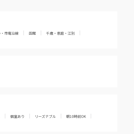
の・市電沿線
函館
千歳・恵庭・江別
個室あり
リーズナブル
朝10時前OK