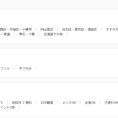
西区・手稲区・小樽市
円山周辺
白石区・厚別区・清田区
すすき
路・根室
帯広・十勝
北海道その他
フット
オフのみ
あり
初回オフ 無料
DVD観賞
メンズOK
出張OK
子連れOK
ポイント3倍