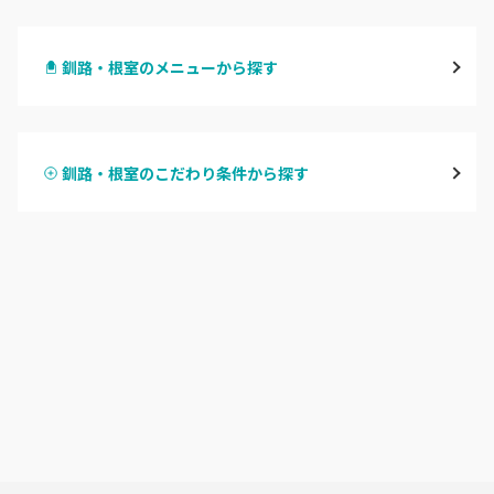
札幌駅周辺
釧路・根室のメニューから探す
北区・東区
ハンドジェル
大通
釧路・根室のこだわり条件から探す
ハンドスカルプ
パラジェル
豊平区・南区
ハンドケアカラー
フィルイン
西区・手稲区・小樽市
フット
持ち込み OK
円山周辺
オフのみ
やり放題 あり
白石区・厚別区・清田区