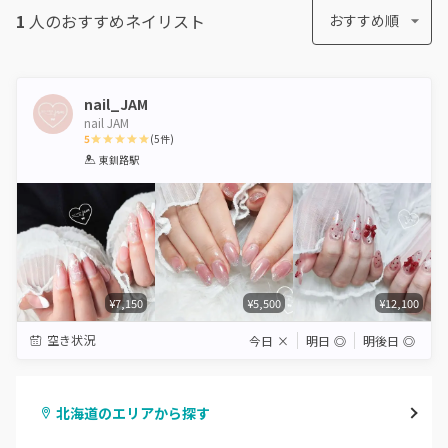
1
人のおすすめ
ネイリスト
おすすめ順
nail_JAM
nail JAM
5
(
5
件)
1
2
3
4
5
東釧路駅
Star
Stars
Stars
Stars
Stars
¥7,150
¥5,500
¥12,100
空き状況
今日
×
明日
◎
明後日
◎
北海道のエリアから探す