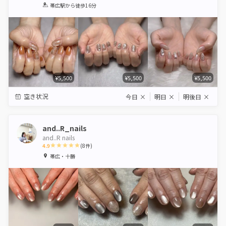
1
2
3
4
5
帯広駅
から徒歩16分
Star
Stars
Stars
Stars
Stars
¥5,500
¥5,500
¥5,500
空き状況
今日
×
明日
×
明後日
×
and..R_nails
and..R nails
4.9
(
8
件)
1
2
3
4
5
帯広・十勝
Star
Stars
Stars
Stars
Stars