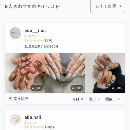
8
人のおすすめ
ネイリスト
おすすめ順
pua__nail
pua nail
5
(
15
件)
1
2
3
4
5
西帯広駅
から徒歩30分
Star
Stars
Stars
Stars
Stars
¥6,500
¥6,500
¥6,500
空き状況
今日
×
明日
×
明後日
×
aba.nail
Aba.nail
5
(
450
件)