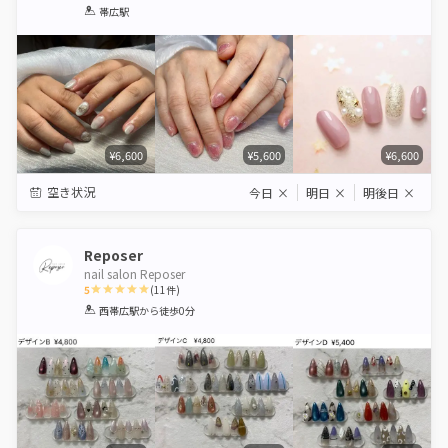
1
2
3
4
5
帯広駅
Star
Stars
Stars
Stars
Stars
¥6,600
¥5,600
¥6,600
空き状況
今日
×
明日
×
明後日
×
Reposer
nail salon Reposer
5
(
11
件)
1
2
3
4
5
西帯広駅
から徒歩0分
Star
Stars
Stars
Stars
Stars