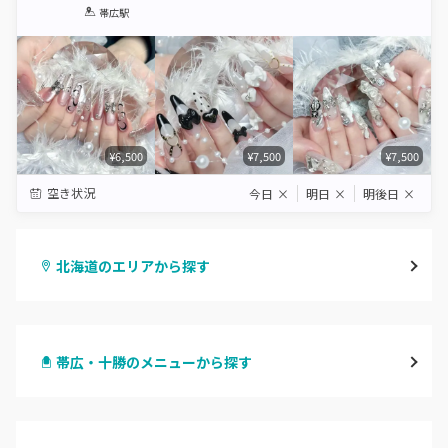
1
2
3
4
5
帯広駅
Star
Stars
Stars
Stars
Stars
¥6,500
¥7,500
¥7,500
空き状況
今日
×
明日
×
明後日
×
北海道のエリアから探す
札幌駅周辺
帯広・十勝のメニューから探す
北区・東区
ハンドジェル
大通