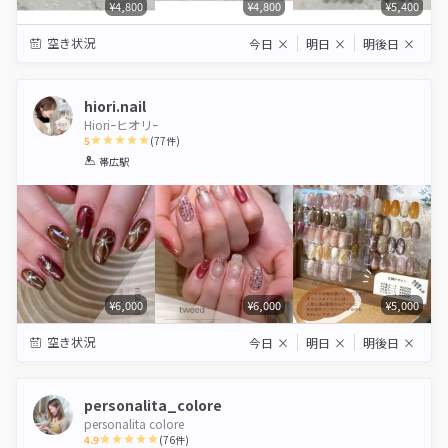
¥4,800
¥4,800
¥5,400
空き状況
今日
×
明日
×
明後日
×
hiori.nail
Hioriｰヒオリｰ
5
(
77
件)
1
2
3
4
5
帯広駅
Star
Stars
Stars
Stars
Stars
¥6,000
¥6,000
¥5,000
空き状況
今日
×
明日
×
明後日
×
personalita_colore
personalita colore
4.9
(
76
件)