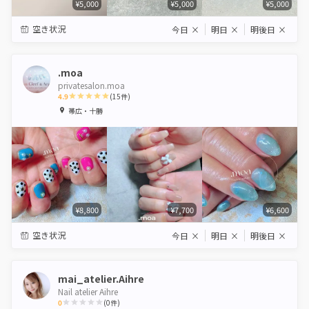
¥5,000
¥5,000
¥5,000
空き状況
今日
×
明日
×
明後日
×
.moa
privatesalon.moa
4.9
(
15
件)
1
2
3
4
5
帯広・十勝
Star
Stars
Stars
Stars
Stars
¥8,800
¥7,700
¥6,600
空き状況
今日
×
明日
×
明後日
×
mai_atelier.Aihre
Nail atelier Aihre
0
(
0
件)