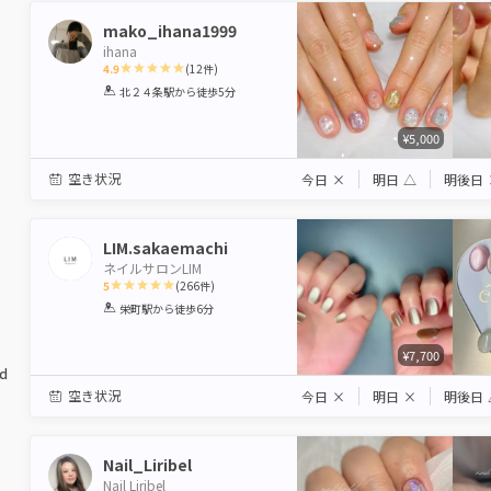
mako_ihana1999
ihana
4.9
(
12
件)
1
2
3
4
5
北２４条駅
から徒歩5分
Star
Stars
Stars
Stars
Stars
¥5,000
空き状況
今日
×
明日
△
明後日
LIM.sakaemachi
ネイルサロンLIM
5
(
266
件)
1
2
3
4
5
栄町駅
から徒歩6分
Star
Stars
Stars
Stars
Stars
¥7,700
ed
空き状況
今日
×
明日
×
明後日
Nail_Liribel
Nail Liribel