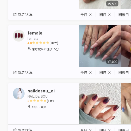
¥5,500
空き状況
今日
×
明日
×
明後日
female
female
4.8
(
18
件)
1
2
3
4
5
栄町駅
から徒歩15分
Star
Stars
Stars
Stars
Stars
¥7,000
空き状況
今日
×
明日
×
明後日
naildesou_ai
NAIL DE SOU
5
(
1
件)
1
2
3
4
5
北区・東区
Star
Stars
Stars
Stars
Stars
空き状況
今日
×
明日
×
明後日