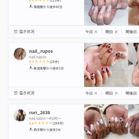
5
(
223
件)
1
2
3
4
5
篠路駅
から徒歩40分
Star
Stars
Stars
Stars
Stars
空き状況
今日
×
明日
×
明後日
nail_rupos
nail rupos
5
(
24
件)
1
2
3
4
5
新道東駅
から徒歩2分
Star
Stars
Stars
Stars
Stars
空き状況
今日
×
明日
×
明後日
ruri_2638
nail salon〜RURI〜
4.8
(
294
件)
1
2
3
4
5
麻生駅
から徒歩2分
Star
Stars
Stars
Stars
Stars