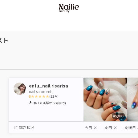
スト
enfu_nail.risarisa
nail salon enfu
5
(
22
件)
1
2
3
4
5
北１８条駅
から徒歩6分
Star
Stars
Stars
Stars
Stars
¥5,000
空き状況
今日
×
明日
×
明後日