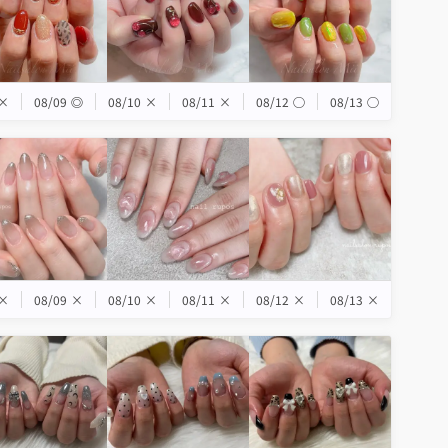
×
08/09
◎
08/10
×
08/11
×
08/12
◯
08/13
◯
×
08/09
×
08/10
×
08/11
×
08/12
×
08/13
×