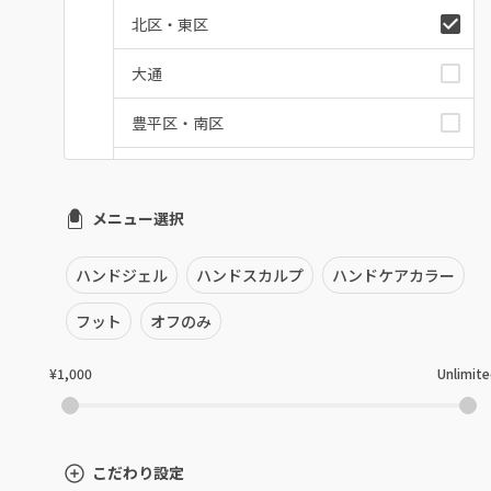
北区・東区
大通
豊平区・南区
西区・手稲区・小樽市
メニュー選択
円山周辺
白石区・厚別区・清田区
ハンドジェル
ハンドスカルプ
ハンドケアカラー
すすきの・市電沿線
フット
オフのみ
函館
¥1,000
Unlimit
千歳・恵庭・江別
室蘭・登別・苫小牧
こだわり設定