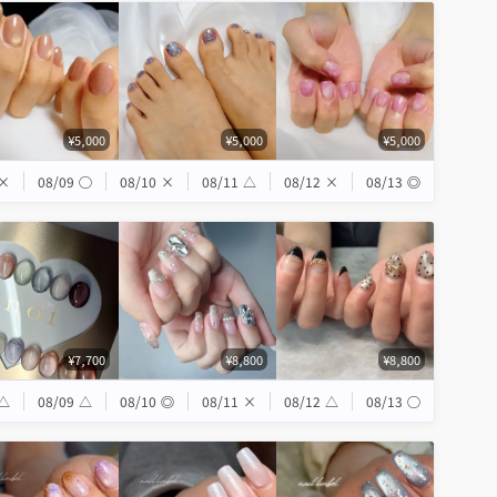
¥5,000
¥5,000
¥5,000
×
08/09
◯
08/10
×
08/11
△
08/12
×
08/13
◎
¥7,700
¥8,800
¥8,800
△
08/09
△
08/10
◎
08/11
×
08/12
△
08/13
◯