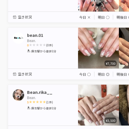
空き状況
今日
×
明日
◯
明後日
bean.01
Bean.
0
(
0
件)
1
2
3
4
5
麻生駅
から徒歩5分
Star
Stars
Stars
Stars
Stars
¥7,700
空き状況
今日
◯
明日
◎
明後日
Bean.rika__
Bean.
5
(
1
件)
1
2
3
4
5
麻生駅
から徒歩5分
Star
Stars
Stars
Stars
Stars
¥3,500