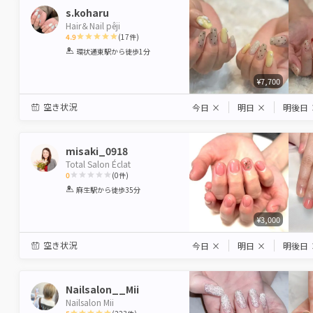
s.koharu
Hair＆Nail pêji
4.9
(
17
件)
1
2
3
4
5
環状通東駅
から徒歩1分
Star
Stars
Stars
Stars
Stars
¥7,700
空き状況
今日
×
明日
×
明後日
misaki_0918
Total Salon Éclat
0
(
0
件)
1
2
3
4
5
麻生駅
から徒歩35分
Star
Stars
Stars
Stars
Stars
¥3,000
空き状況
今日
×
明日
×
明後日
Nailsalon__Mii
Nailsalon Mii