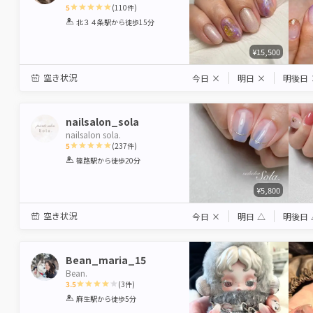
5
(
110
件)
1
2
3
4
5
北３４条駅
から徒歩15分
Star
Stars
Stars
Stars
Stars
¥15,500
空き状況
今日
×
明日
×
明後日
nailsalon_sola
nailsalon sola.
5
(
237
件)
1
2
3
4
5
篠路駅
から徒歩20分
Star
Stars
Stars
Stars
Stars
¥5,800
空き状況
今日
×
明日
△
明後日
Bean_maria_15
Bean.
3.5
(
3
件)
1
2
3
4
5
麻生駅
から徒歩5分
Star
Stars
Stars
Stars
Stars