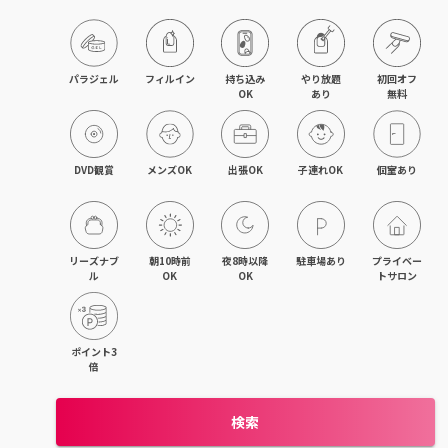
旭川・滝川
網走・北見
パラジェル
フィルイン
持ち込み

やり放題

初回オフ

OK
あり
無料
釧路・根室
帯広・十勝
DVD観賞
メンズOK
出張OK
子連れOK
個室あり
北海道その他
リーズナブ
朝10時前
夜8時以降
駐車場あり
プライベー
ル
OK
OK
トサロン
ポイント3
倍
検索