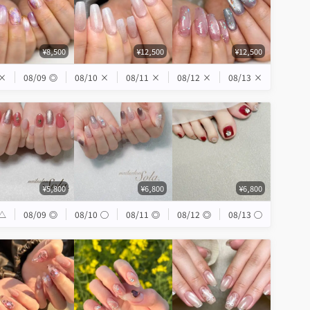
¥8,500
¥12,500
¥12,500
×
08/09
◎
08/10
×
08/11
×
08/12
×
08/13
×
¥5,800
¥6,800
¥6,800
△
08/09
◎
08/10
◯
08/11
◎
08/12
◎
08/13
◯