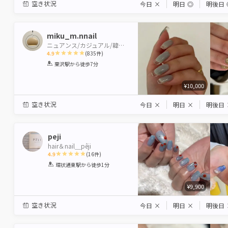
空き状況
今日
×
明日
◎
明後日
miku_m.nnail
ニュアンス/カジュアル/韓国/ガーリー
4.9
(
835
件)
1
2
3
4
5
栗沢駅
から徒歩7分
Star
Stars
Stars
Stars
Stars
¥10,000
空き状況
今日
×
明日
×
明後日
peji
hair＆nail＿pêji
4.9
(
16
件)
1
2
3
4
5
環状通東駅
から徒歩1分
Star
Stars
Stars
Stars
Stars
¥9,900
空き状況
今日
×
明日
×
明後日