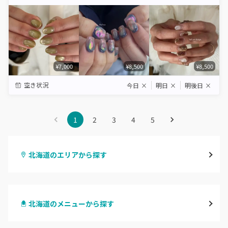
Star
Stars
Stars
Stars
Stars
¥7,000
¥8,500
¥8,500
空き状況
今日
×
明日
×
明後日
×
1
2
3
4
5
北海道のエリアから探す
札幌駅周辺
北海道のメニューから探す
北区・東区
ハンドジェル