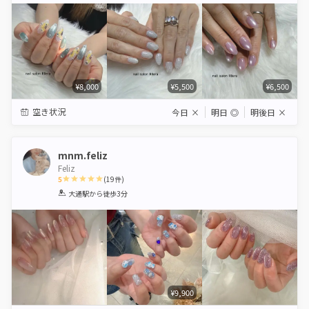
¥8,000
¥5,500
¥6,500
空き状況
今日
×
明日
◎
明後日
×
mnm.feliz
Feliz
5
(
19
件)
1
2
3
4
5
大通駅
から徒歩3分
Star
Stars
Stars
Stars
Stars
¥9,900