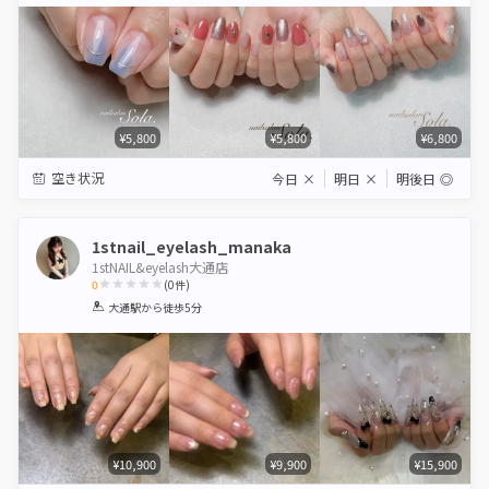
Star
Stars
Stars
Stars
Stars
¥5,800
¥5,800
¥6,800
空き状況
今日
×
明日
×
明後日
◎
1stnail_eyelash_manaka
1stNAIL&eyelash大通店
0
(
0
件)
1
2
3
4
5
大通駅
から徒歩5分
Star
Stars
Stars
Stars
Stars
¥10,900
¥9,900
¥15,900