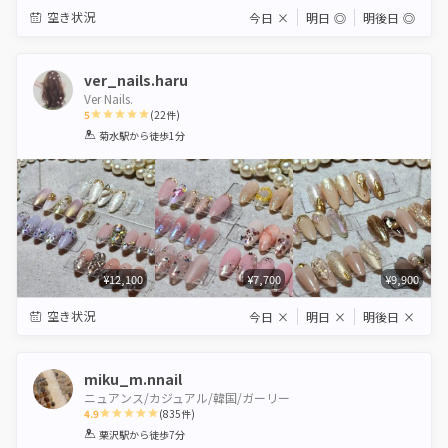
空き状況
今日
×
明日
◎
明後日
◎
ver_nails.haru
Ver Nails.
5
(
22
件)
1
2
3
4
5
菊水駅
から徒歩1分
Star
Stars
Stars
Stars
Stars
¥12,100
¥7,700
¥9,900
空き状況
今日
×
明日
×
明後日
×
miku_m.nnail
ニュアンス/カジュアル/韓国/ガーリー
4.9
(
835
件)
1
2
3
4
5
栗沢駅
から徒歩7分