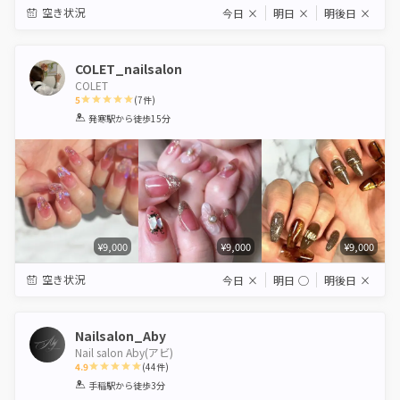
空き状況
今日
×
明日
×
明後日
×
COLET_nailsalon
COLET
5
(
7
件)
1
2
3
4
5
発寒駅
から徒歩15分
Star
Stars
Stars
Stars
Stars
¥9,000
¥9,000
¥9,000
空き状況
今日
×
明日
◯
明後日
×
Nailsalon_Aby
Nail salon Aby(アビ)
4.9
(
44
件)
1
2
3
4
5
手稲駅
から徒歩3分