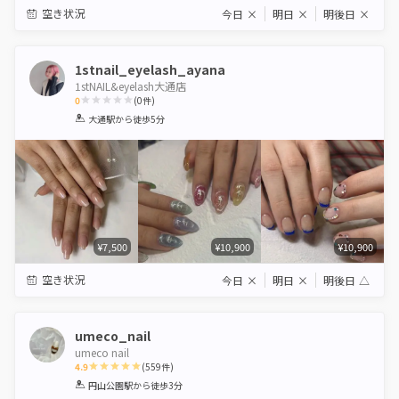
空き状況
今日
×
明日
×
明後日
×
1stnail_eyelash_ayana
1stNAIL&eyelash大通店
0
(
0
件)
1
2
3
4
5
大通駅
から徒歩5分
Star
Stars
Stars
Stars
Stars
¥7,500
¥10,900
¥10,900
空き状況
今日
×
明日
×
明後日
△
umeco_nail
umeco nail
4.9
(
559
件)
1
2
3
4
5
円山公園駅
から徒歩3分