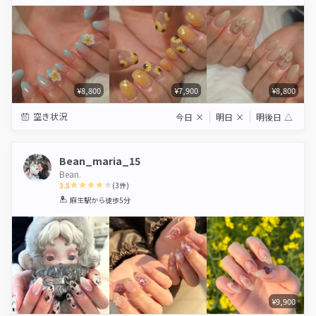
Star
Stars
Stars
Stars
Stars
¥8,800
¥7,900
¥8,800
空き状況
今日
×
明日
×
明後日
△
Bean_maria_15
Bean.
3.5
(
3
件)
1
2
3
4
5
麻生駅
から徒歩5分
Star
Stars
Stars
Stars
Stars
¥9,900