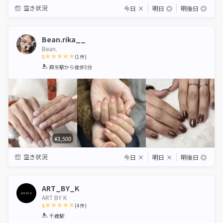
空き状況
今日
×
明日
◎
明後日
◎
Bean.rika__
Bean.
5
(
1
件)
1
2
3
4
5
麻生駅
から徒歩5分
Star
Stars
Stars
Stars
Stars
¥3,500
空き状況
今日
×
明日
×
明後日
◎
ART_BY_K
ART BY K
5
(
4
件)
1
2
3
4
5
千歳駅