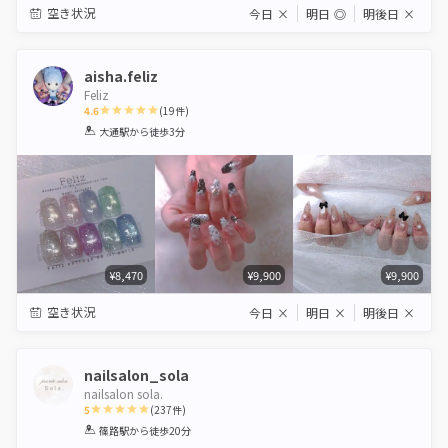
空き状況
今日
×
明日
◎
明後日
×
aisha.feliz
Feliz
4.6
(
19
件)
1
2
3
4
5
大通駅
から徒歩3分
Star
Stars
Stars
Stars
Stars
¥8,470
¥9,900
¥9,900
空き状況
今日
×
明日
×
明後日
×
nailsalon_sola
nailsalon sola.
5
(
237
件)
1
2
3
4
5
篠路駅
から徒歩20分