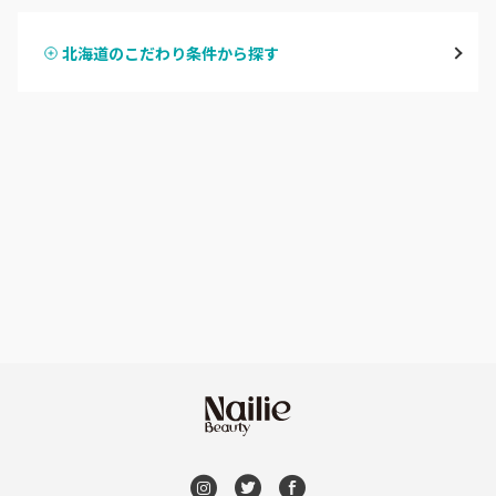
大通
北海道のこだわり条件から探す
ハンドスカルプ
パラジェル
豊平区・南区
ハンドケアカラー
フィルイン
西区・手稲区・小樽市
フット
持ち込み OK
円山周辺
オフのみ
やり放題 あり
白石区・厚別区・清田区
初回オフ 無料
すすきの・市電沿線
DVD観賞
函館