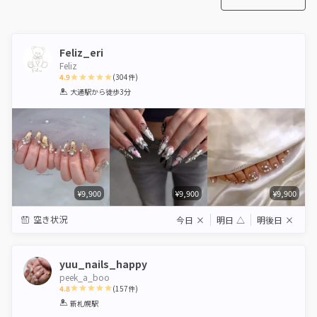
Feliz_eri
Feliz
4.9
(
304
件)
1
2
3
4
5
大通駅
から徒歩3分
Star
Stars
Stars
Stars
Stars
¥9,900
¥9,900
¥9,900
空き状況
今日
×
明日
△
明後日
×
yuu_nails_happy
peek_a_boo
4.8
(
157
件)
1
2
3
4
5
新札幌駅
Star
Stars
Stars
Stars
Stars