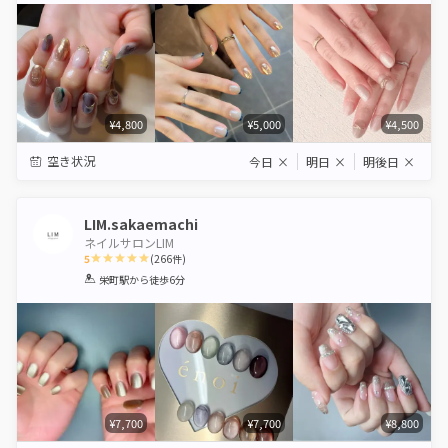
¥4,800
¥5,000
¥4,500
空き状況
今日
×
明日
×
明後日
×
LIM.sakaemachi
ネイルサロンLIM
5
(
266
件)
1
2
3
4
5
栄町駅
から徒歩6分
Star
Stars
Stars
Stars
Stars
¥7,700
¥7,700
¥8,800