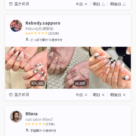
空き状況
今日
×
明日
△
明後日
△
Rebody.sapporo
Rebody札幌駅前
4.9
(
215
件)
1
2
3
4
5
さっぽろ駅
から徒歩4分
Star
Stars
Stars
Stars
Stars
¥14,300
¥8,800
空き状況
今日
×
明日
×
明後日
×
RIlera
nail salon RIlera"
5
(
73
件)
1
2
3
4
5
手稲駅
から徒歩0分
Star
Stars
Stars
Stars
Stars