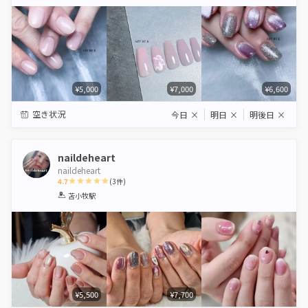
Star
Stars
Stars
Stars
Stars
¥5,000
¥7,000
¥6,600
空き状況
今日
×
明日
×
明後日
×
naildeheart
naildeheart
4.7
(
3
件)
1
2
3
4
5
苫小牧駅
Star
Stars
Stars
Stars
Stars
¥5,500
¥7,700