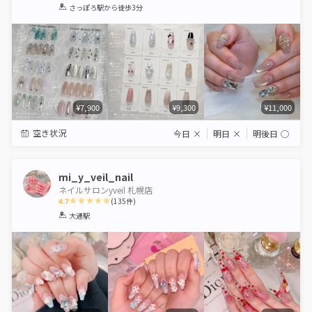
1
2
3
4
5
さっぽろ駅
から徒歩3分
Star
Stars
Stars
Stars
Stars
¥7,900
¥9,300
¥11,000
空き状況
今日
×
明日
×
明後日
◯
mi_y_veil_nail
ネイルサロンyveil 札幌店
4.7
(
135
件)
1
2
3
4
5
大通駅
Star
Stars
Stars
Stars
Stars