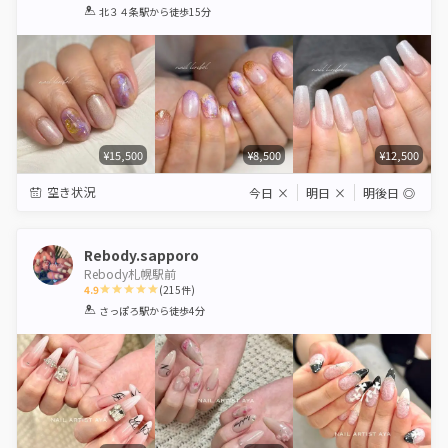
1
2
3
4
5
北３４条駅
から徒歩15分
Star
Stars
Stars
Stars
Stars
¥15,500
¥8,500
¥12,500
空き状況
今日
×
明日
×
明後日
◎
Rebody.sapporo
Rebody札幌駅前
4.9
(
215
件)
1
2
3
4
5
さっぽろ駅
から徒歩4分
Star
Stars
Stars
Stars
Stars