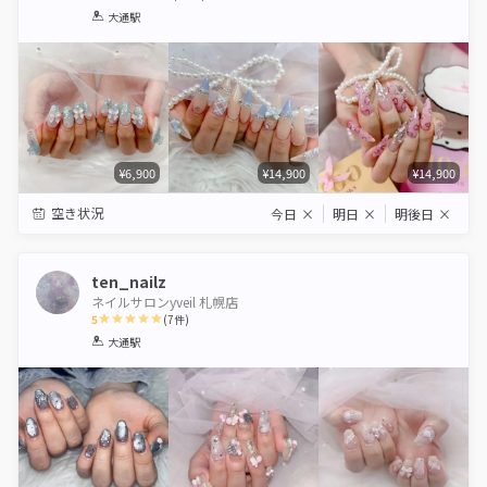
1
2
3
4
5
大通駅
Star
Stars
Stars
Stars
Stars
¥6,900
¥14,900
¥14,900
空き状況
今日
×
明日
×
明後日
×
ten_nailz
ネイルサロンyveil 札幌店
5
(
7
件)
1
2
3
4
5
大通駅
Star
Stars
Stars
Stars
Stars