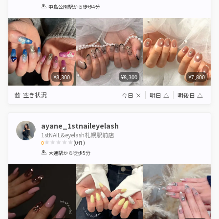
1
2
3
4
5
中島公園駅
から徒歩4分
Star
Stars
Stars
Stars
Stars
¥8,300
¥8,300
¥7,800
空き状況
今日
×
明日
△
明後日
△
ayane_1stnaileyelash
1stNAIL&eyelash札幌駅前店
0
(
0
件)
1
2
3
4
5
大通駅
から徒歩5分
Star
Stars
Stars
Stars
Stars