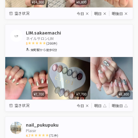
¥14,300
¥8,800
空き状況
今日
×
明日
×
明後日
×
LIM.sakaemachi
ネイルサロンLIM
5
(
266
件)
1
2
3
4
5
栄町駅
から徒歩6分
Star
Stars
Stars
Stars
Stars
¥7,700
¥7,700
¥8,800
空き状況
今日
×
明日
△
明後日
△
nail_pukupuku
Plaisir
4.7
(
71
件)