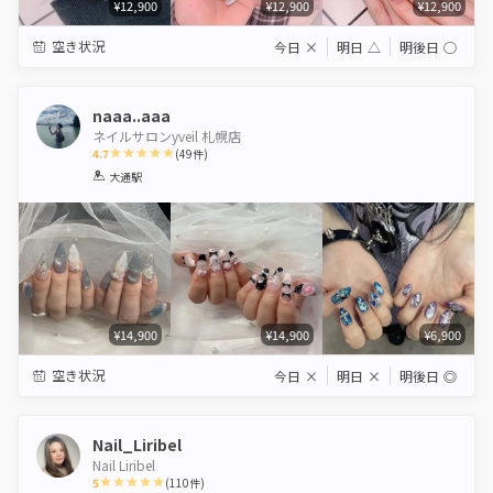
¥12,900
¥12,900
¥12,900
空き状況
今日
×
明日
△
明後日
◯
naaa..aaa
ネイルサロンyveil 札幌店
4.7
(
49
件)
1
2
3
4
5
大通駅
Star
Stars
Stars
Stars
Stars
¥14,900
¥14,900
¥6,900
空き状況
今日
×
明日
×
明後日
◎
Nail_Liribel
Nail Liribel
5
(
110
件)