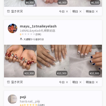
¥4,900
¥8,900
¥6,500
空き状況
今日
×
明日
×
明後日
×
mayu_1stnaileyelash
1stNAIL&eyelash札幌駅前店
0
(
0
件)
1
2
3
4
5
大通駅
から徒歩5分
Star
Stars
Stars
Stars
Stars
¥10,900
¥10,900
¥10,900
空き状況
今日
×
明日
×
明後日
×
peji
hair＆nail＿pêji
4.9
(
16
件)