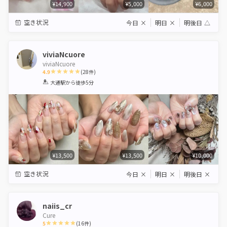
¥14,900
¥5,000
¥6,000
空き状況
今日
×
明日
×
明後日
△
viviaNcuore
viviaNcuore
4.9
(
28
件)
1
2
3
4
5
大通駅
から徒歩5分
Star
Stars
Stars
Stars
Stars
¥13,500
¥13,500
¥10,000
空き状況
今日
×
明日
×
明後日
×
naiis_cr
Cure
5
(
16
件)