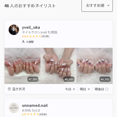
46
人のおすすめ
ネイリスト
おすすめ順
yveil_uka
ネイルサロンyveil 札幌店
4.9
(
45
件)
1
2
3
4
5
大通駅
Star
Stars
Stars
Stars
Stars
¥7,900
¥8,900
¥4,900
空き状況
今日
×
明日
×
明後日
◯
unnamed.nail
el.NAIL by1st
5
(
49
件)