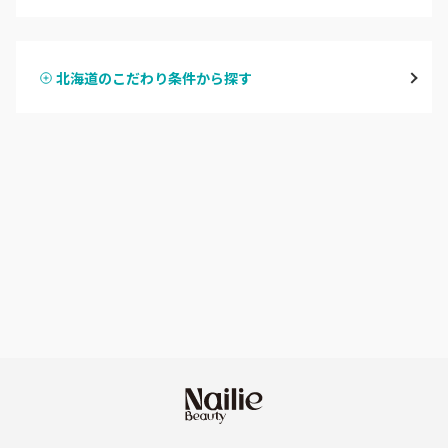
ハンドジェル
大通
北海道のこだわり条件から探す
ハンドスカルプ
パラジェル
豊平区・南区
ハンドケアカラー
フィルイン
西区・手稲区・小樽市
フット
持ち込み OK
円山周辺
オフのみ
やり放題 あり
白石区・厚別区・清田区
初回オフ 無料
すすきの・市電沿線