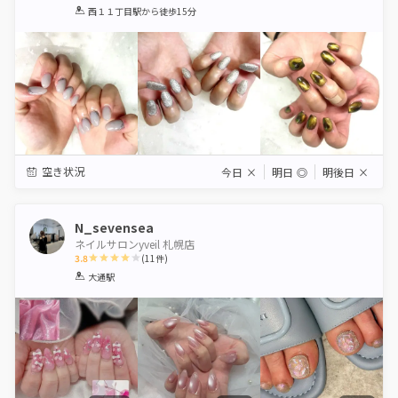
1
2
3
4
5
西１１丁目駅
から徒歩15分
Star
Stars
Stars
Stars
Stars
空き状況
今日
×
明日
◎
明後日
×
N_sevensea
ネイルサロンyveil 札幌店
3.8
(
11
件)
1
2
3
4
5
大通駅
Star
Stars
Stars
Stars
Stars