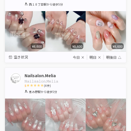
1
2
3
4
5
西１８丁目駅
から徒歩5分
Star
Stars
Stars
Stars
Stars
¥8,600
¥8,600
¥8,600
空き状況
今日
×
明日
×
明後日
△
Nailsalon.Melia
𝙽𝚊𝚒𝚕𝚜𝚊𝚕𝚘𝚗.𝙼𝚎𝚕𝚒𝚊
5
(
4
件)
1
2
3
4
5
恵み野駅
から徒歩5分
Star
Stars
Stars
Stars
Stars