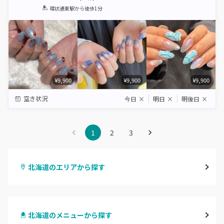
1
2
3
4
5
環状通東駅
から徒歩1分
Star
Stars
Stars
Stars
Stars
¥9,900
¥9,900
¥9,900
空き状況
今日
×
明日
×
明後日
×
1
2
3
北海道のエリアから探す
札幌駅周辺
北海道のメニューから探す
北区・東区