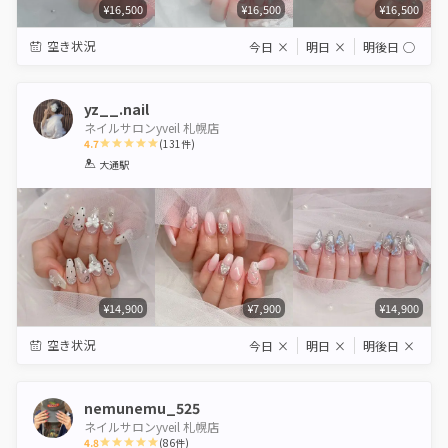
¥16,500
¥16,500
¥16,500
空き状況
今日
×
明日
×
明後日
◯
yz__.nail
ネイルサロンyveil 札幌店
4.7
(
131
件)
1
2
3
4
5
大通駅
Star
Stars
Stars
Stars
Stars
¥14,900
¥7,900
¥14,900
空き状況
今日
×
明日
×
明後日
×
nemunemu_525
ネイルサロンyveil 札幌店
4.8
(
86
件)