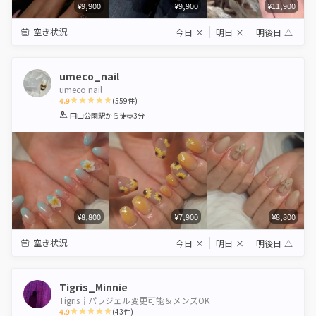
¥9,900
¥9,900
¥11,900
空き状況
今日
×
明日
×
明後日
△
umeco_nail
umeco nail
4.9
(
559
件)
1
2
3
4
5
円山公園駅
から徒歩3分
Star
Stars
Stars
Stars
Stars
¥8,800
¥7,900
¥8,800
空き状況
今日
×
明日
×
明後日
△
Tigris_Minnie
Tigris┊︎パラジェル変更可能＆メンズOK
4.9
(
43
件)