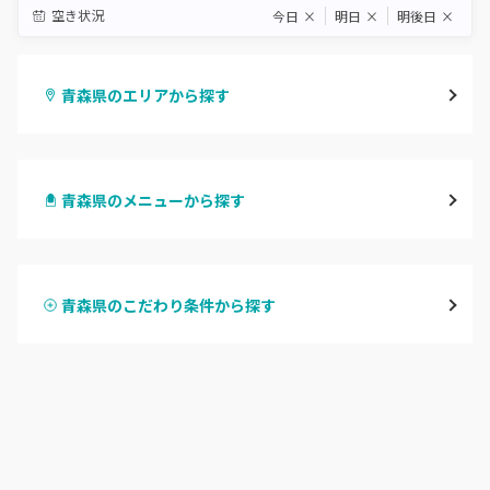
空き状況
今日
×
明日
×
明後日
×
青森県のエリアから探す
青森
青森県のメニューから探す
弘前・黒石
ハンドジェル
八戸・三沢
青森県のこだわり条件から探す
ハンドスカルプ
パラジェル
むつ・下北半島
ハンドケアカラー
フィルイン
西津軽・北津軽・五所川原
フット