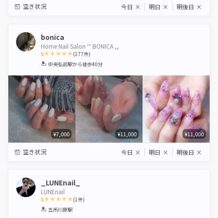
空き状況
今日
×
明日
×
明後日
×
bonica
Home Nail Salon ‘‘ BONICA ,,
5
(
177
件)
1
2
3
4
5
中央弘前駅
から徒歩40分
Star
Stars
Stars
Stars
Stars
¥7,000
¥11,000
¥11,000
空き状況
今日
×
明日
×
明後日
×
_LUNEnail_
LUNEnail
5
(
1
件)
1
2
3
4
5
五所川原駅