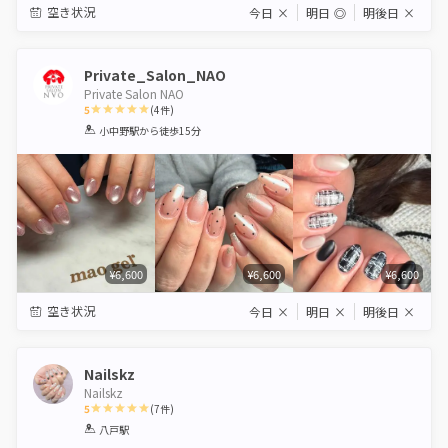
空き状況
今日
×
明日
◎
明後日
×
Private_Salon_NAO
Private Salon NAO
5
(
4
件)
1
2
3
4
5
小中野駅
から徒歩15分
Star
Stars
Stars
Stars
Stars
¥6,600
¥6,600
¥6,600
空き状況
今日
×
明日
×
明後日
×
Nailskz
Nailskz
5
(
7
件)
1
2
3
4
5
八戸駅
Star
Stars
Stars
Stars
Stars