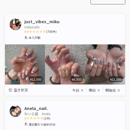
just_vibes_miku
mikunails
4.9
(
708
件)
1
2
3
4
5
本八戸駅
Star
Stars
Stars
Stars
Stars
¥11,000
¥8,800
¥11,000
空き状況
今日
×
明日
×
明後日
×
Anela_nail.
ねいる屋 Anela
5
(
2
件)
1
2
3
4
5
黒石駅
から徒歩30分
Star
Stars
Stars
Stars
Stars