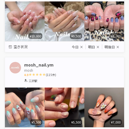
¥10,000
¥9,500
¥8,000
空き状況
今日
×
明日
×
明後日
×
mosh_nail.ym
mosh
4.9
(
115
件)
1
2
3
4
5
三沢駅
Star
Stars
Stars
Stars
Stars
¥5,500
¥5,500
¥7,000