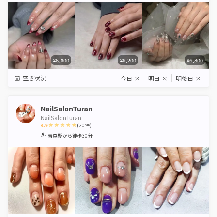
¥6,800
¥6,200
¥6,800
空き状況
今日
×
明日
×
明後日
×
NailSalonTuran
NailSalonTuran
4.9
(
20
件)
1
2
3
4
5
青森駅
から徒歩30分
Star
Stars
Stars
Stars
Stars