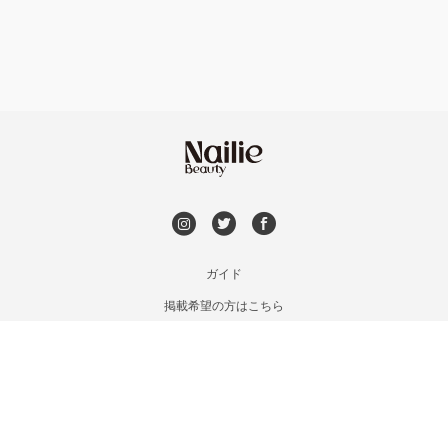
持ち込み OK
青森県その他
オフのみ
やり放題 あり
初回オフ 無料
DVD観賞
メンズOK
ガイド
掲載希望の方はこちら
出張OK
利用規約
お問い合わせ
子連れOK
特定商取引法に基づく表記
プライバシーポリシー