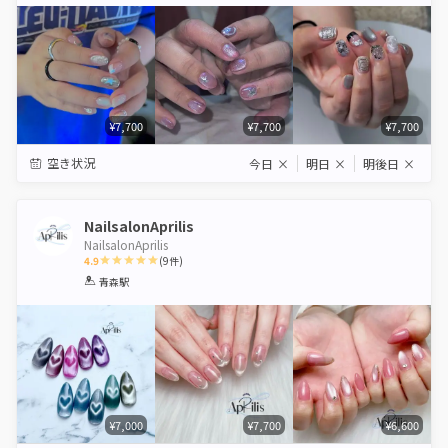
Star
Stars
Stars
Stars
Stars
¥7,700
¥7,700
¥7,700
空き状況
今日
×
明日
×
明後日
×
NailsalonAprilis
NailsalonAprilis
4.9
(
9
件)
1
2
3
4
5
青森駅
Star
Stars
Stars
Stars
Stars
¥7,000
¥7,700
¥6,600