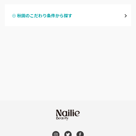
横手・湯沢
秋田のこだわり条件から探す
ハンドスカルプ
パラジェル
能代・男鹿・八郎潟
ハンドケアカラー
フィルイン
田沢湖・角館・大曲
フット
持ち込み OK
由利本荘
オフのみ
やり放題 あり
秋田県その他
初回オフ 無料
DVD観賞