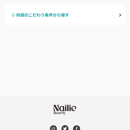
横手・湯沢
秋田のこだわり条件から探す
ハンドスカルプ
パラジェル
能代・男鹿・八郎潟
ハンドケアカラー
フィルイン
田沢湖・角館・大曲
フット
持ち込み OK
由利本荘
オフのみ
やり放題 あり
秋田県その他
初回オフ 無料
DVD観賞