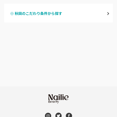
横手・湯沢
秋田のこだわり条件から探す
ハンドスカルプ
パラジェル
能代・男鹿・八郎潟
ハンドケアカラー
フィルイン
田沢湖・角館・大曲
フット
持ち込み OK
由利本荘
オフのみ
やり放題 あり
秋田県その他
初回オフ 無料
DVD観賞