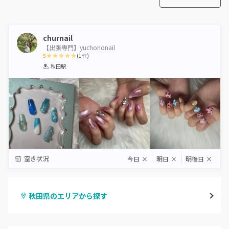
churnail
【出張専門】yuchononail
5
(
1
件)
1
2
3
4
5
秋田駅
Star
Stars
Stars
Stars
Stars
空き状況
今日
×
明日
×
明後日
×
秋田県のエリアから探す
秋田