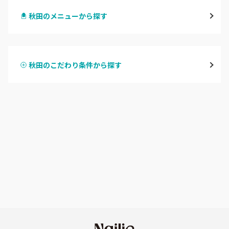
秋田のメニューから探す
大館・鹿角
ハンドジェル
横手・湯沢
秋田のこだわり条件から探す
ハンドスカルプ
パラジェル
能代・男鹿・八郎潟
ハンドケアカラー
フィルイン
田沢湖・角館・大曲
フット
持ち込み OK
由利本荘
オフのみ
やり放題 あり
秋田県その他
初回オフ 無料