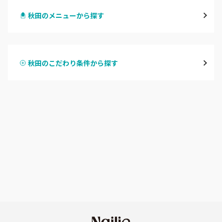
秋田のメニューから探す
大館・鹿角
ハンドジェル
横手・湯沢
秋田のこだわり条件から探す
ハンドスカルプ
パラジェル
能代・男鹿・八郎潟
ハンドケアカラー
フィルイン
田沢湖・角館・大曲
フット
持ち込み OK
由利本荘
オフのみ
やり放題 あり
秋田県その他
初回オフ 無料