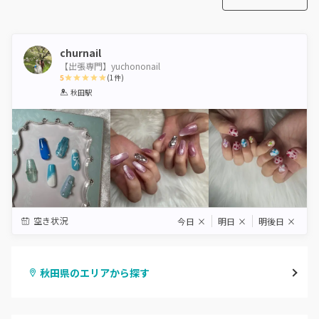
churnail
【出張専門】yuchononail
5
(
1
件)
1
2
3
4
5
秋田駅
Star
Stars
Stars
Stars
Stars
空き状況
今日
×
明日
×
明後日
×
秋田県のエリアから探す
秋田