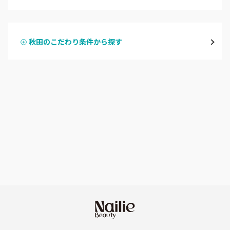
ハンドジェル
横手・湯沢
秋田のこだわり条件から探す
ハンドスカルプ
パラジェル
能代・男鹿・八郎潟
ハンドケアカラー
フィルイン
田沢湖・角館・大曲
フット
持ち込み OK
由利本荘
オフのみ
やり放題 あり
秋田県その他
初回オフ 無料