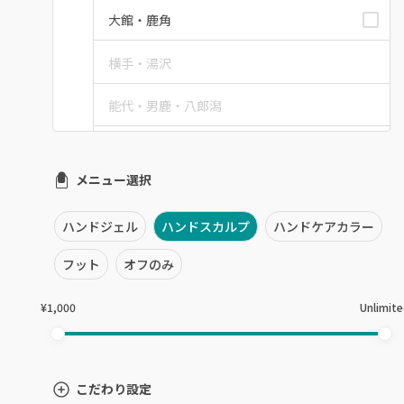
大館・鹿角
横手・湯沢
能代・男鹿・八郎潟
田沢湖・角館・大曲
メニュー選択
由利本荘
ハンドジェル
ハンドスカルプ
ハンドケアカラー
秋田県その他
フット
オフのみ
¥1,000
Unlimit
こだわり設定