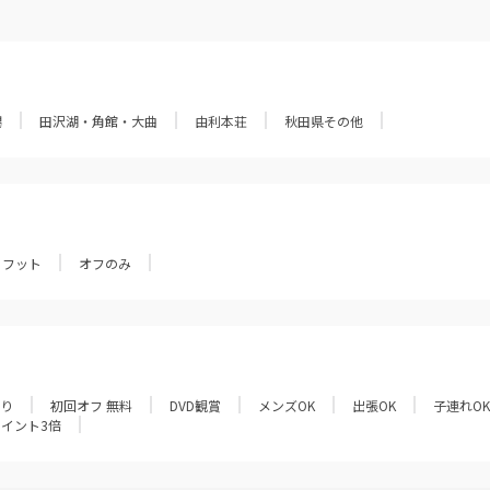
潟
田沢湖・角館・大曲
由利本荘
秋田県その他
フット
オフのみ
あり
初回オフ 無料
DVD観賞
メンズOK
出張OK
子連れOK
ポイント3倍