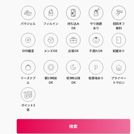
パラジェル
フィルイン
持ち込み

やり放題

初回オフ

OK
あり
無料
DVD観賞
メンズOK
出張OK
子連れOK
個室あり
リーズナブ
朝10時前
夜8時以降
駐車場あり
プライベー
ル
OK
OK
トサロン
ポイント3
倍
検索