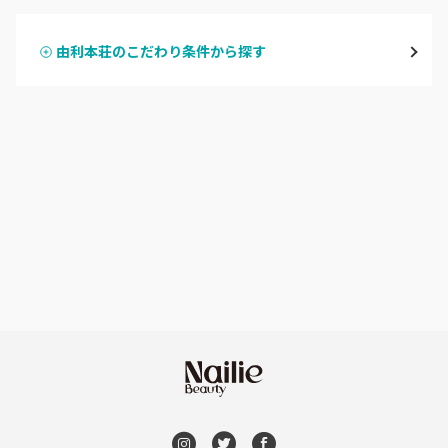
横手・湯沢
由利本荘のこだわり条件から探す
ハンドスカルプ
パラジェル
能代・男鹿・八郎潟
ハンドケアカラー
フィルイン
田沢湖・角館・大曲
フット
持ち込み OK
由利本荘
オフのみ
やり放題 あり
秋田県その他
初回オフ 無料
DVD観賞