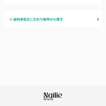
ハンドジェル
横手・湯沢
由利本荘のこだわり条件から探す
ハンドスカルプ
パラジェル
能代・男鹿・八郎潟
ハンドケアカラー
フィルイン
田沢湖・角館・大曲
フット
持ち込み OK
由利本荘
オフのみ
やり放題 あり
秋田県その他
初回オフ 無料