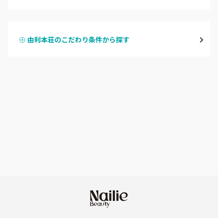
ハンドジェル
横手・湯沢
由利本荘のこだわり条件から探す
ハンドスカルプ
パラジェル
能代・男鹿・八郎潟
ハンドケアカラー
フィルイン
田沢湖・角館・大曲
フット
持ち込み OK
由利本荘
オフのみ
やり放題 あり
秋田県その他
初回オフ 無料