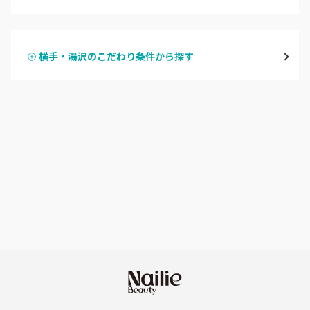
ハンドジェル
横手・湯沢
横手・湯沢のこだわり条件から探す
ハンドスカルプ
パラジェル
能代・男鹿・八郎潟
ハンドケアカラー
フィルイン
田沢湖・角館・大曲
フット
持ち込み OK
由利本荘
オフのみ
やり放題 あり
秋田県その他
初回オフ 無料