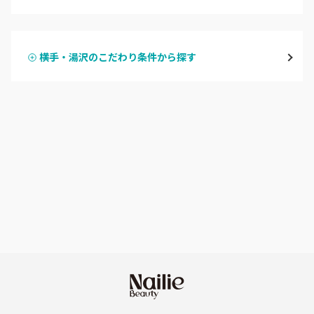
ハンドジェル
横手・湯沢
横手・湯沢のこだわり条件から探す
ハンドスカルプ
パラジェル
能代・男鹿・八郎潟
ハンドケアカラー
フィルイン
田沢湖・角館・大曲
フット
持ち込み OK
由利本荘
オフのみ
やり放題 あり
秋田県その他
初回オフ 無料