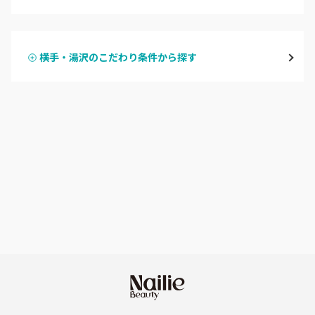
ハンドジェル
横手・湯沢
横手・湯沢のこだわり条件から探す
ハンドスカルプ
パラジェル
能代・男鹿・八郎潟
ハンドケアカラー
フィルイン
田沢湖・角館・大曲
フット
持ち込み OK
由利本荘
オフのみ
やり放題 あり
秋田県その他
初回オフ 無料