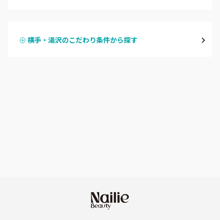
ハンドジェル
横手・湯沢
横手・湯沢のこだわり条件から探す
ハンドスカルプ
パラジェル
能代・男鹿・八郎潟
ハンドケアカラー
フィルイン
田沢湖・角館・大曲
フット
持ち込み OK
由利本荘
オフのみ
やり放題 あり
秋田県その他
初回オフ 無料