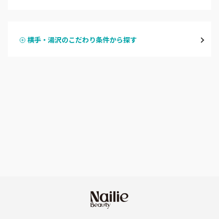
ハンドジェル
横手・湯沢
横手・湯沢のこだわり条件から探す
ハンドスカルプ
パラジェル
能代・男鹿・八郎潟
ハンドケアカラー
フィルイン
田沢湖・角館・大曲
フット
持ち込み OK
由利本荘
オフのみ
やり放題 あり
秋田県その他
初回オフ 無料