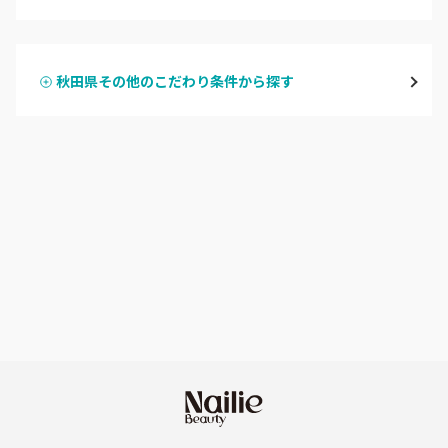
ハンドジェル
横手・湯沢
秋田県その他のこだわり条件から探す
ハンドスカルプ
パラジェル
能代・男鹿・八郎潟
ハンドケアカラー
フィルイン
田沢湖・角館・大曲
フット
持ち込み OK
由利本荘
オフのみ
やり放題 あり
秋田県その他
初回オフ 無料