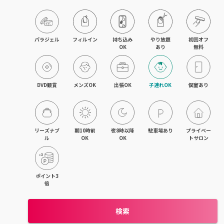
パラジェル
フィルイン
持ち込み

やり放題

初回オフ

OK
あり
無料
DVD観賞
メンズOK
出張OK
子連れOK
個室あり
リーズナブ
朝10時前
夜8時以降
駐車場あり
プライベー
ル
OK
OK
トサロン
ポイント3
倍
検索