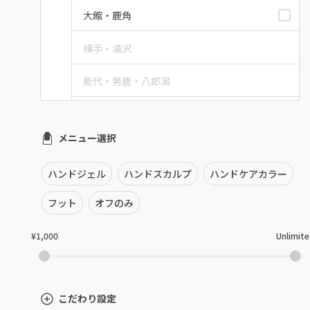
大館・鹿角
横手・湯沢
能代・男鹿・八郎潟
田沢湖・角館・大曲
メニュー選択
由利本荘
ハンドジェル
ハンドスカルプ
ハンドケアカラー
秋田県その他
フット
オフのみ
¥1,000
Unlimit
こだわり設定