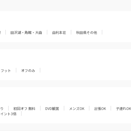
潟
田沢湖・角館・大曲
由利本荘
秋田県その他
フット
オフのみ
あり
初回オフ 無料
DVD観賞
メンズOK
出張OK
子連れOK
ポイント3倍