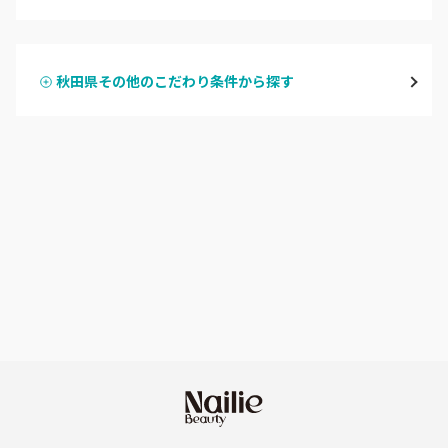
ハンドジェル
横手・湯沢
秋田県その他のこだわり条件から探す
ハンドスカルプ
パラジェル
能代・男鹿・八郎潟
ハンドケアカラー
フィルイン
田沢湖・角館・大曲
フット
持ち込み OK
由利本荘
オフのみ
やり放題 あり
秋田県その他
初回オフ 無料