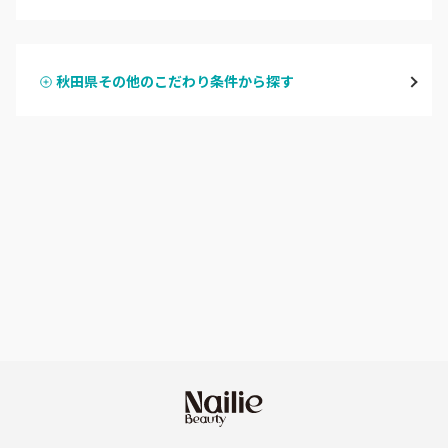
ハンドジェル
横手・湯沢
秋田県その他のこだわり条件から探す
ハンドスカルプ
パラジェル
能代・男鹿・八郎潟
ハンドケアカラー
フィルイン
田沢湖・角館・大曲
フット
持ち込み OK
由利本荘
オフのみ
やり放題 あり
秋田県その他
初回オフ 無料