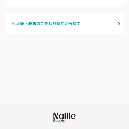
ハンドジェル
横手・湯沢
大館・鹿角のこだわり条件から探す
ハンドスカルプ
パラジェル
能代・男鹿・八郎潟
ハンドケアカラー
フィルイン
田沢湖・角館・大曲
フット
持ち込み OK
由利本荘
オフのみ
やり放題 あり
秋田県その他
初回オフ 無料