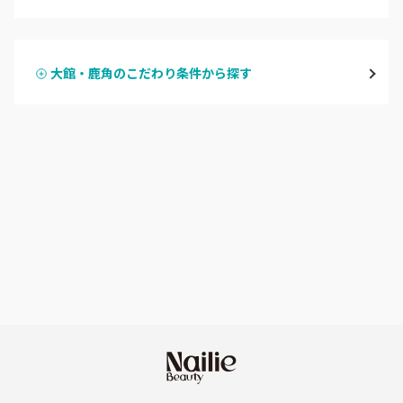
ハンドジェル
横手・湯沢
大館・鹿角のこだわり条件から探す
ハンドスカルプ
パラジェル
能代・男鹿・八郎潟
ハンドケアカラー
フィルイン
田沢湖・角館・大曲
フット
持ち込み OK
由利本荘
オフのみ
やり放題 あり
秋田県その他
初回オフ 無料