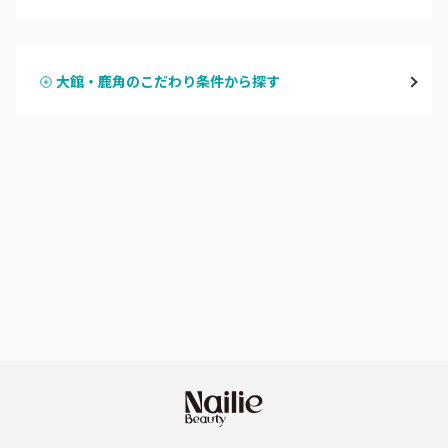
ハンドジェル
横手・湯沢
大館・鹿角のこだわり条件から探す
ハンドスカルプ
パラジェル
能代・男鹿・八郎潟
ハンドケアカラー
フィルイン
田沢湖・角館・大曲
フット
持ち込み OK
由利本荘
オフのみ
やり放題 あり
秋田県その他
初回オフ 無料