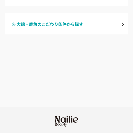
ハンドジェル
横手・湯沢
大館・鹿角のこだわり条件から探す
ハンドスカルプ
パラジェル
能代・男鹿・八郎潟
ハンドケアカラー
フィルイン
田沢湖・角館・大曲
フット
持ち込み OK
由利本荘
オフのみ
やり放題 あり
秋田県その他
初回オフ 無料