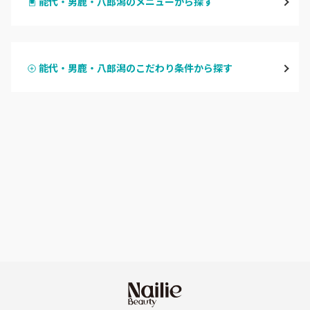
能代・男鹿・八郎潟のメニューから探す
大館・鹿角
ハンドジェル
横手・湯沢
能代・男鹿・八郎潟のこだわり条件から探す
ハンドスカルプ
パラジェル
能代・男鹿・八郎潟
ハンドケアカラー
フィルイン
田沢湖・角館・大曲
フット
持ち込み OK
由利本荘
オフのみ
やり放題 あり
秋田県その他
初回オフ 無料