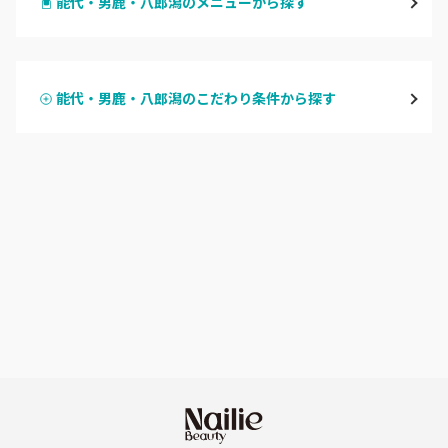
能代・男鹿・八郎潟のメニューから探す
大館・鹿角
ハンドジェル
横手・湯沢
能代・男鹿・八郎潟のこだわり条件から探す
ハンドスカルプ
パラジェル
能代・男鹿・八郎潟
ハンドケアカラー
フィルイン
田沢湖・角館・大曲
フット
持ち込み OK
由利本荘
オフのみ
やり放題 あり
秋田県その他
初回オフ 無料