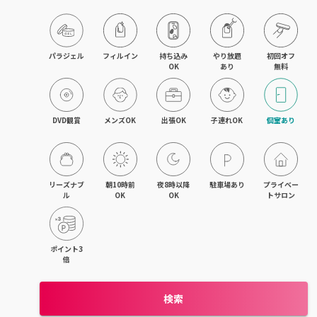
パラジェル
フィルイン
持ち込み

やり放題

初回オフ

OK
あり
無料
DVD観賞
メンズOK
出張OK
子連れOK
個室あり
リーズナブ
朝10時前
夜8時以降
駐車場あり
プライベー
ル
OK
OK
トサロン
ポイント3
倍
検索