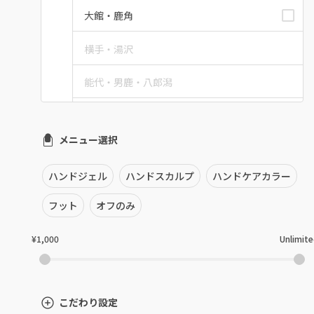
大館・鹿角
横手・湯沢
能代・男鹿・八郎潟
田沢湖・角館・大曲
メニュー選択
由利本荘
ハンドジェル
ハンドスカルプ
ハンドケアカラー
秋田県その他
フット
オフのみ
¥1,000
Unlimit
こだわり設定