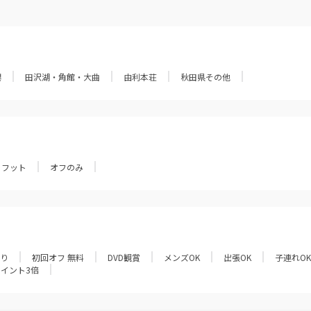
潟
田沢湖・角館・大曲
由利本荘
秋田県その他
フット
オフのみ
あり
初回オフ 無料
DVD観賞
メンズOK
出張OK
子連れOK
ポイント3倍