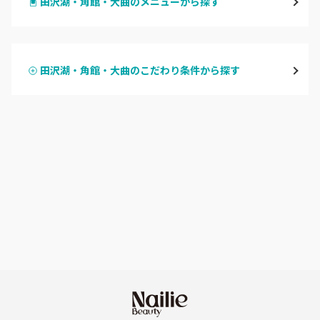
田沢湖・角館・大曲のメニューから探す
大館・鹿角
ハンドジェル
横手・湯沢
田沢湖・角館・大曲のこだわり条件から探す
ハンドスカルプ
パラジェル
能代・男鹿・八郎潟
ハンドケアカラー
フィルイン
田沢湖・角館・大曲
フット
持ち込み OK
由利本荘
オフのみ
やり放題 あり
秋田県その他
初回オフ 無料