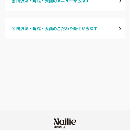
田沢湖・角館・大曲のメニューから探す
大館・鹿角
ハンドジェル
横手・湯沢
田沢湖・角館・大曲のこだわり条件から探す
ハンドスカルプ
パラジェル
能代・男鹿・八郎潟
ハンドケアカラー
フィルイン
田沢湖・角館・大曲
フット
持ち込み OK
由利本荘
オフのみ
やり放題 あり
秋田県その他
初回オフ 無料