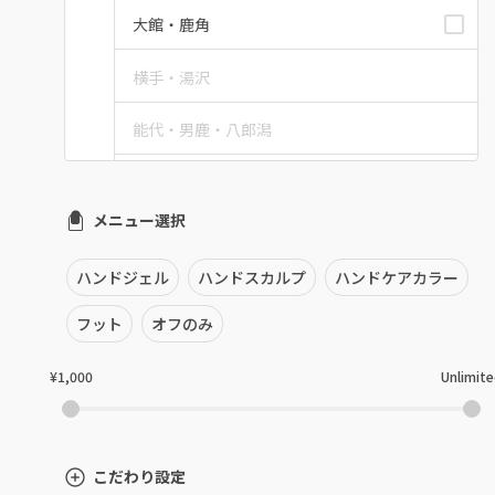
大館・鹿角
横手・湯沢
能代・男鹿・八郎潟
田沢湖・角館・大曲
メニュー選択
由利本荘
ハンドジェル
ハンドスカルプ
ハンドケアカラー
秋田県その他
フット
オフのみ
¥1,000
Unlimit
こだわり設定