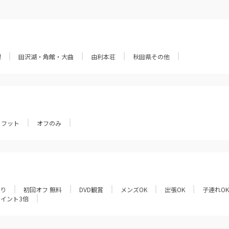
潟
田沢湖・角館・大曲
由利本荘
秋田県その他
フット
オフのみ
あり
初回オフ 無料
DVD観賞
メンズOK
出張OK
子連れOK
ポイント3倍