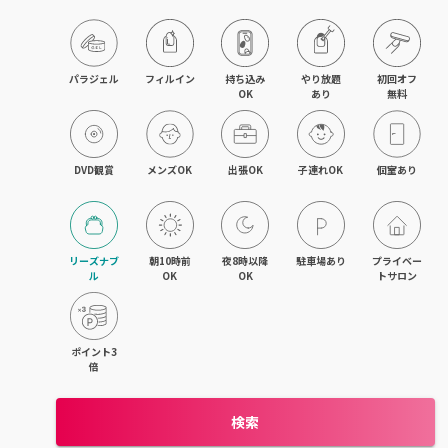
パラジェル
フィルイン
持ち込み

やり放題

初回オフ

OK
あり
無料
DVD観賞
メンズOK
出張OK
子連れOK
個室あり
リーズナブ
朝10時前
夜8時以降
駐車場あり
プライベー
ル
OK
OK
トサロン
ポイント3
倍
検索