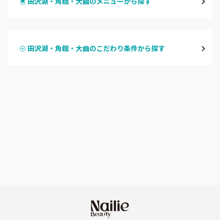
田沢湖・角館・大曲のメニューから探す
大館・鹿角
ハンドジェル
横手・湯沢
田沢湖・角館・大曲のこだわり条件から探す
ハンドスカルプ
パラジェル
能代・男鹿・八郎潟
ハンドケアカラー
フィルイン
田沢湖・角館・大曲
フット
持ち込み OK
由利本荘
オフのみ
やり放題 あり
秋田県その他
初回オフ 無料