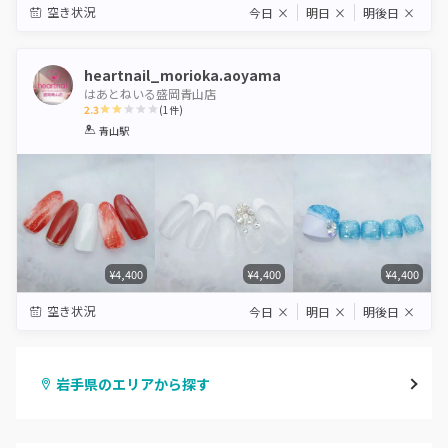
空き状況
今日
×
明日
×
明後日
×
heartnail_morioka.aoyama
はあとねいる盛岡青山店
2.3
(
1
件)
1
2
3
4
5
青山駅
Star
Stars
Stars
Stars
Stars
¥4,400
¥4,400
¥4,400
空き状況
今日
×
明日
×
明後日
×
岩手県のエリアから探す
盛岡