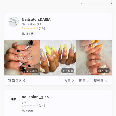
Nailsalon.DARIA
Nail salon ダリア
5
(
5
件)
1
2
3
4
5
巣子駅
Star
Stars
Stars
Stars
Stars
¥12,800
¥12,800
¥12,800
空き状況
今日
×
明日
×
明後日
×
nailsalon_glsr.
glsr.
0
(
0
件)
1
2
3
4
5
花巻駅
Star
Stars
Stars
Stars
Stars