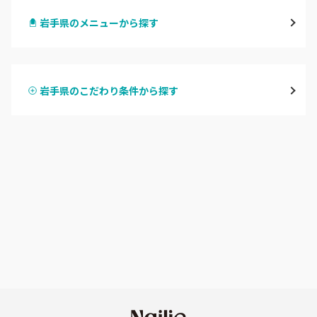
岩手県のメニューから探す
花巻・北上・遠野
ハンドジェル
一関・平泉
岩手県のこだわり条件から探す
ハンドスカルプ
パラジェル
奥州
ハンドケアカラー
フィルイン
八幡平・二戸
フット
持ち込み OK
岩手県その他
オフのみ
やり放題 あり
初回オフ 無料