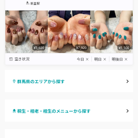
1
2
3
4
5
新里駅
Star
Stars
Stars
Stars
Stars
¥7,920
¥7,920
¥5,500
空き状況
今日
×
明日
×
明後日
×
群馬県のエリアから探す
高崎
桐生・相老・相生のメニューから探す
前橋
ハンドジェル
桐生・相老・相生