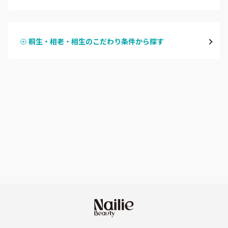
ハンドジェル
桐生・相老・相生
桐生・相老・相生のこだわり条件から探す
ハンドスカルプ
パラジェル
伊勢崎・新伊勢崎
ハンドケアカラー
フィルイン
太田・館林
フット
持ち込み OK
富岡・藤岡・安中
オフのみ
やり放題 あり
渋川・沼田店・みなかみ
初回オフ 無料
群馬県その他