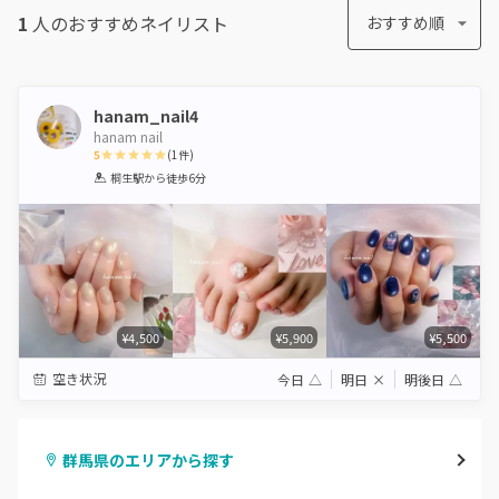
1
人のおすすめ
ネイリスト
おすすめ順
hanam_nail4
hanam nail
5
(
1
件)
1
2
3
4
5
桐生駅
から徒歩6分
Star
Stars
Stars
Stars
Stars
¥4,500
¥5,900
¥5,500
空き状況
今日
△
明日
×
明後日
△
群馬県のエリアから探す