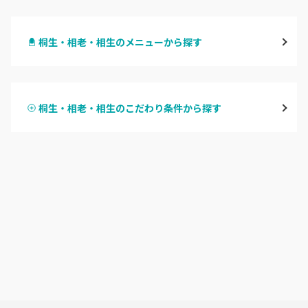
高崎
桐生・相老・相生のメニューから探す
前橋
ハンドジェル
桐生・相老・相生
桐生・相老・相生のこだわり条件から探す
ハンドスカルプ
パラジェル
伊勢崎・新伊勢崎
ハンドケアカラー
フィルイン
太田・館林
フット
持ち込み OK
富岡・藤岡・安中
オフのみ
やり放題 あり
渋川・沼田店・みなかみ