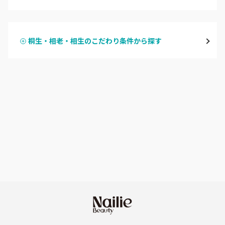
ハンドジェル
桐生・相老・相生
桐生・相老・相生のこだわり条件から探す
ハンドスカルプ
パラジェル
伊勢崎・新伊勢崎
ハンドケアカラー
フィルイン
太田・館林
フット
持ち込み OK
富岡・藤岡・安中
オフのみ
やり放題 あり
渋川・沼田店・みなかみ
初回オフ 無料
群馬県その他