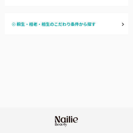
ハンドジェル
桐生・相老・相生
桐生・相老・相生のこだわり条件から探す
ハンドスカルプ
パラジェル
伊勢崎・新伊勢崎
ハンドケアカラー
フィルイン
太田・館林
フット
持ち込み OK
富岡・藤岡・安中
オフのみ
やり放題 あり
渋川・沼田店・みなかみ
初回オフ 無料
群馬県その他