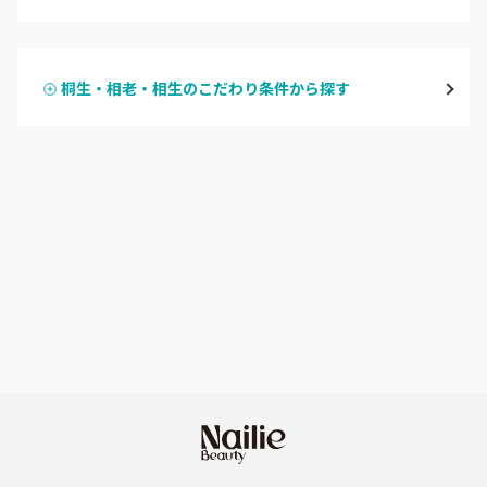
ハンドジェル
桐生・相老・相生
桐生・相老・相生のこだわり条件から探す
ハンドスカルプ
パラジェル
伊勢崎・新伊勢崎
ハンドケアカラー
フィルイン
太田・館林
フット
持ち込み OK
富岡・藤岡・安中
オフのみ
やり放題 あり
渋川・沼田店・みなかみ
初回オフ 無料
群馬県その他