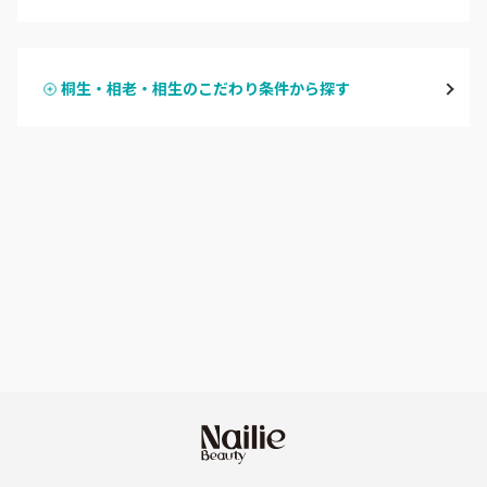
ハンドジェル
桐生・相老・相生
桐生・相老・相生のこだわり条件から探す
ハンドスカルプ
パラジェル
伊勢崎・新伊勢崎
ハンドケアカラー
フィルイン
太田・館林
フット
持ち込み OK
富岡・藤岡・安中
オフのみ
やり放題 あり
渋川・沼田店・みなかみ
初回オフ 無料
群馬県その他