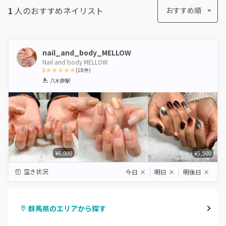
1
人のおすすめ
ネイリスト
おすすめ順
nail_and_body_MELLOW
Nail and body MELLOW
5
(
18
件)
1
2
3
4
5
八木原駅
Star
Stars
Stars
Stars
Stars
¥6,000
¥5,500
空き状況
今日
×
明日
×
明後日
×
群馬県のエリアから探す