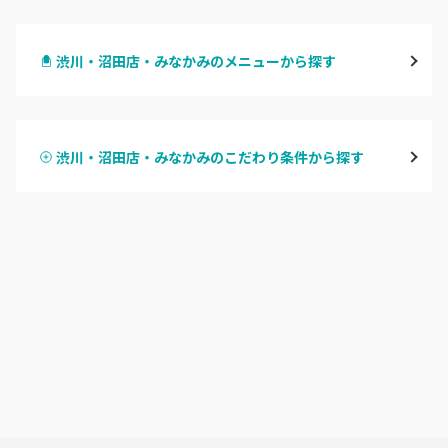
高崎
渋川・沼田店・みなかみのメニューから探す
前橋
ハンドジェル
桐生・相老・相生
渋川・沼田店・みなかみのこだわり条件から探す
ハンドスカルプ
パラジェル
伊勢崎・新伊勢崎
ハンドケアカラー
フィルイン
太田・館林
フット
持ち込み OK
富岡・藤岡・安中
オフのみ
やり放題 あり
渋川・沼田店・みなかみ