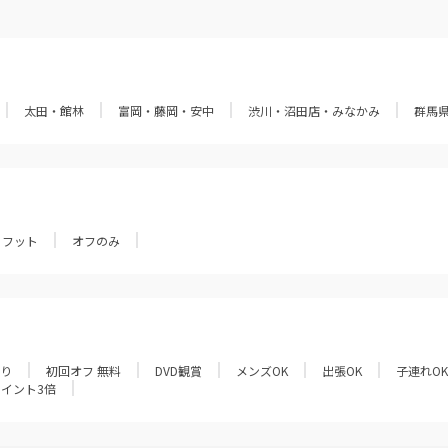
太田・館林
富岡・藤岡・安中
渋川・沼田店・みなかみ
群馬
フット
オフのみ
あり
初回オフ 無料
DVD観賞
メンズOK
出張OK
子連れOK
ポイント3倍