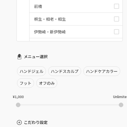
前橋
桐生・相老・相生
伊勢崎・新伊勢崎
太田・館林
メニュー選択
富岡・藤岡・安中
渋川・沼田店・みなかみ
ハンドジェル
ハンドスカルプ
ハンドケアカラー
群馬県その他
フット
オフのみ
¥1,000
Unlimit
こだわり設定