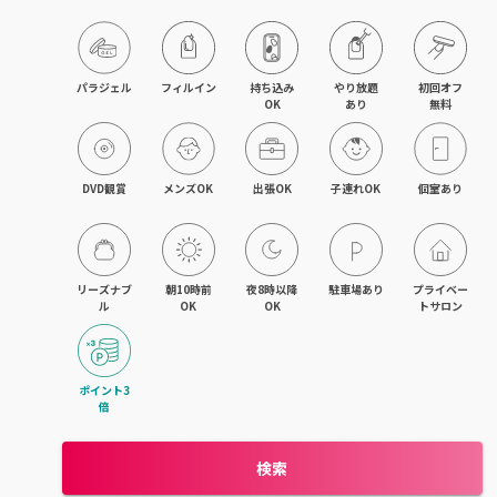
パラジェル
フィルイン
持ち込み

やり放題

初回オフ

OK
あり
無料
DVD観賞
メンズOK
出張OK
子連れOK
個室あり
リーズナブ
朝10時前
夜8時以降
駐車場あり
プライベー
ル
OK
OK
トサロン
ポイント3
倍
検索