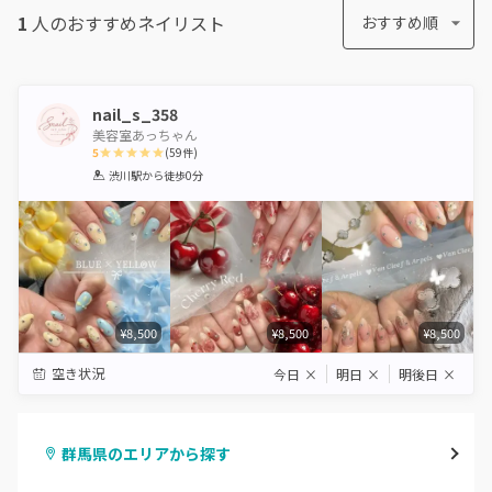
1
人のおすすめ
ネイリスト
おすすめ順
nail_s_358
美容室あっちゃん
5
(
59
件)
1
2
3
4
5
渋川駅
から徒歩0分
Star
Stars
Stars
Stars
Stars
¥8,500
¥8,500
¥8,500
空き状況
今日
×
明日
×
明後日
×
群馬県のエリアから探す