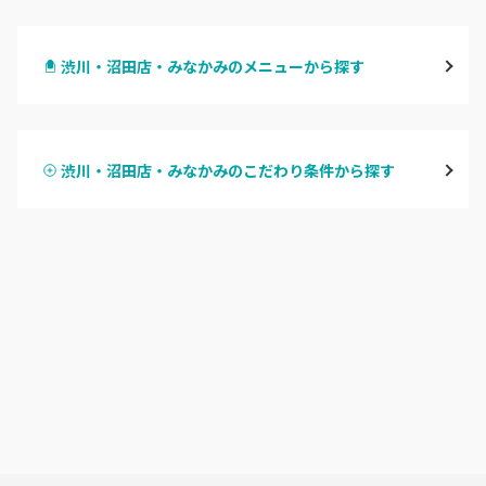
高崎
渋川・沼田店・みなかみのメニューから探す
前橋
ハンドジェル
桐生・相老・相生
渋川・沼田店・みなかみのこだわり条件から探す
ハンドスカルプ
パラジェル
伊勢崎・新伊勢崎
ハンドケアカラー
フィルイン
太田・館林
フット
持ち込み OK
富岡・藤岡・安中
オフのみ
やり放題 あり
渋川・沼田店・みなかみ